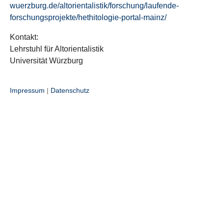
wuerzburg.de/altorientalistik/forschung/laufende-
forschungsprojekte/hethitologie-portal-mainz/
Kontakt:
Lehrstuhl für Altorientalistik
Universität Würzburg
Impressum
|
Datenschutz