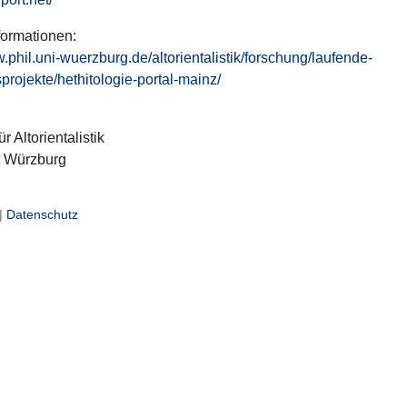
formationen:
w.phil.uni-wuerzburg.de/altorientalistik/forschung/laufende-
projekte/hethitologie-portal-mainz/
ür Altorientalistik
t Würzburg
|
Datenschutz