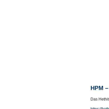
HPM – 
Das Hethito
https://het