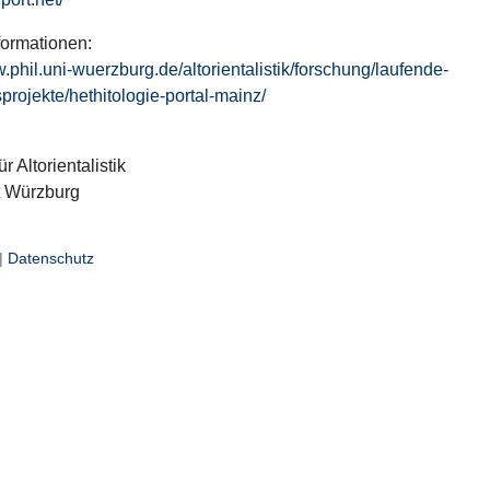
formationen:
w.phil.uni-wuerzburg.de/altorientalistik/forschung/laufende-
projekte/hethitologie-portal-mainz/
ür Altorientalistik
t Würzburg
|
Datenschutz