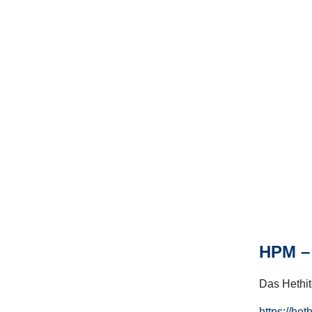
HPM – 
Das Hethito
https://het