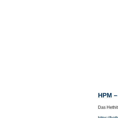
HPM – 
Das Hethito
https://het