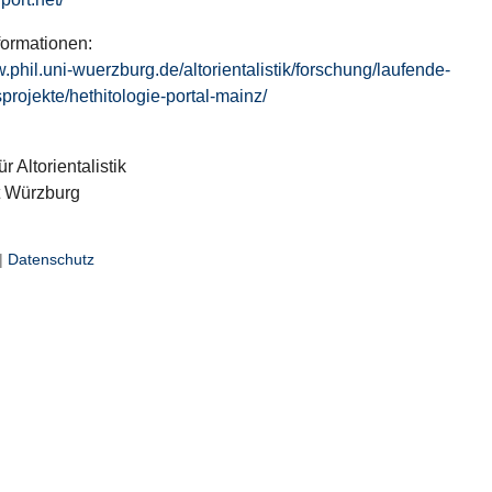
formationen:
w.phil.uni-wuerzburg.de/altorientalistik/forschung/laufende-
projekte/hethitologie-portal-mainz/
ür Altorientalistik
t Würzburg
|
Datenschutz