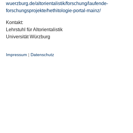
wuerzburg.de/altorientalistik/forschung/laufende-
forschungsprojekte/hethitologie-portal-mainz/
Kontakt:
Lehrstuhl für Altorientalistik
Universität Würzburg
Impressum
|
Datenschutz