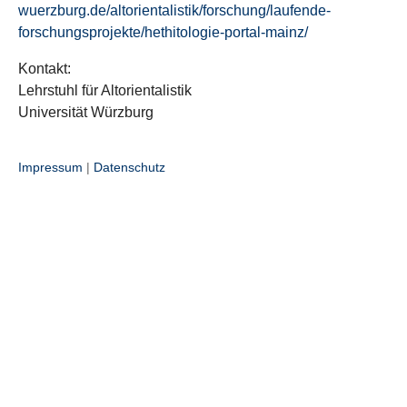
wuerzburg.de/altorientalistik/forschung/laufende-
forschungsprojekte/hethitologie-portal-mainz/
Kontakt:
Lehrstuhl für Altorientalistik
Universität Würzburg
Impressum
|
Datenschutz