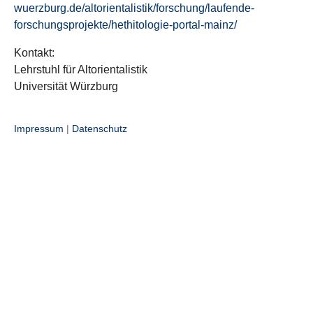
wuerzburg.de/altorientalistik/forschung/laufende-
forschungsprojekte/hethitologie-portal-mainz/
Kontakt:
Lehrstuhl für Altorientalistik
Universität Würzburg
Impressum
|
Datenschutz