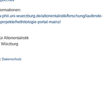
formationen:
w.phil.uni-wuerzburg.de/altorientalistik/forschung/laufende-
projekte/hethitologie-portal-mainz/
ür Altorientalistik
t Würzburg
|
Datenschutz