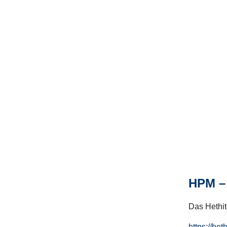
HPM – 
Das Hethito
https://het