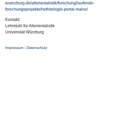
wuerzburg.de/altorientalistik/forschung/laufende-
forschungsprojekte/hethitologie-portal-mainz/
Kontakt:
Lehrstuhl für Altorientalistik
Universität Würzburg
Impressum
|
Datenschutz