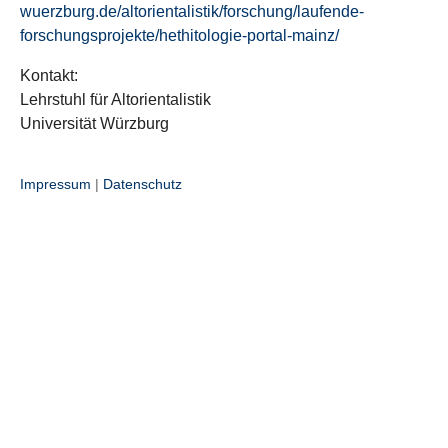
wuerzburg.de/altorientalistik/forschung/laufende-
forschungsprojekte/hethitologie-portal-mainz/
Kontakt:
Lehrstuhl für Altorientalistik
Universität Würzburg
Impressum
|
Datenschutz