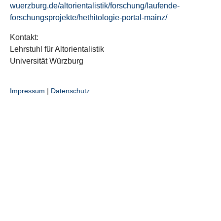
wuerzburg.de/altorientalistik/forschung/laufende-
forschungsprojekte/hethitologie-portal-mainz/
Kontakt:
Lehrstuhl für Altorientalistik
Universität Würzburg
Impressum
|
Datenschutz