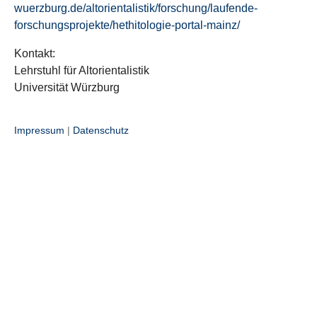
wuerzburg.de/altorientalistik/forschung/laufende-
forschungsprojekte/hethitologie-portal-mainz/
Kontakt:
Lehrstuhl für Altorientalistik
Universität Würzburg
Impressum
|
Datenschutz