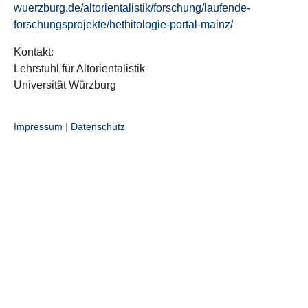
wuerzburg.de/altorientalistik/forschung/laufende-
forschungsprojekte/hethitologie-portal-mainz/
Kontakt:
Lehrstuhl für Altorientalistik
Universität Würzburg
Impressum
|
Datenschutz