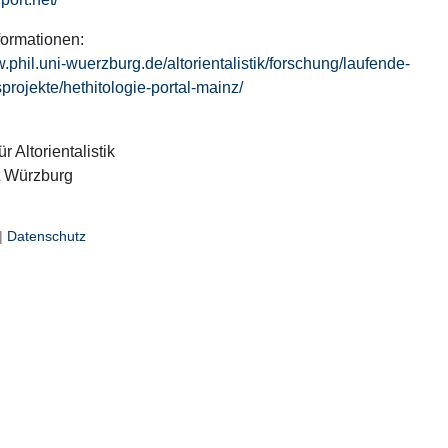
formationen:
w.phil.uni-wuerzburg.de/altorientalistik/forschung/laufende-
projekte/hethitologie-portal-mainz/
ür Altorientalistik
t Würzburg
|
Datenschutz