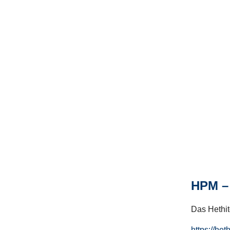
HPM – 
Das Hethito
https://het