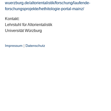
wuerzburg.de/altorientalistik/forschung/laufende-
forschungsprojekte/hethitologie-portal-mainz/
Kontakt:
Lehrstuhl für Altorientalistik
Universität Würzburg
Impressum
|
Datenschutz