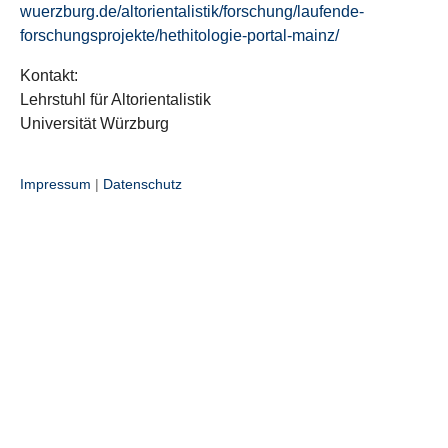
wuerzburg.de/altorientalistik/forschung/laufende-
forschungsprojekte/hethitologie-portal-mainz/
Kontakt:
Lehrstuhl für Altorientalistik
Universität Würzburg
Impressum
|
Datenschutz