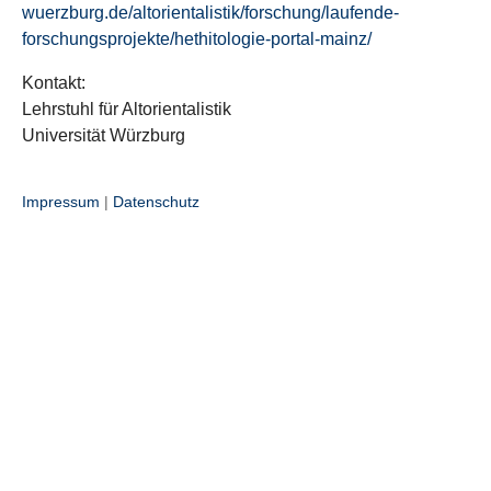
wuerzburg.de/altorientalistik/forschung/laufende-
forschungsprojekte/hethitologie-portal-mainz/
Kontakt:
Lehrstuhl für Altorientalistik
Universität Würzburg
Impressum
|
Datenschutz