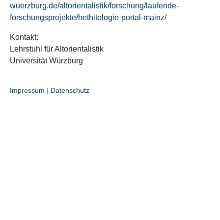
wuerzburg.de/altorientalistik/forschung/laufende-
forschungsprojekte/hethitologie-portal-mainz/
Kontakt:
Lehrstuhl für Altorientalistik
Universität Würzburg
Impressum
|
Datenschutz