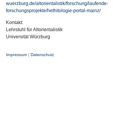
wuerzburg.de/altorientalistik/forschung/laufende-
forschungsprojekte/hethitologie-portal-mainz/
Kontakt:
Lehrstuhl für Altorientalistik
Universität Würzburg
Impressum
|
Datenschutz