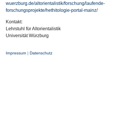
wuerzburg.de/altorientalistik/forschung/laufende-
forschungsprojekte/hethitologie-portal-mainz/
Kontakt:
Lehrstuhl für Altorientalistik
Universität Würzburg
Impressum
|
Datenschutz