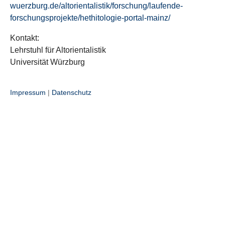
wuerzburg.de/altorientalistik/forschung/laufende-
forschungsprojekte/hethitologie-portal-mainz/
Kontakt:
Lehrstuhl für Altorientalistik
Universität Würzburg
Impressum
|
Datenschutz