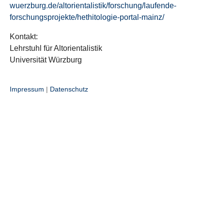
wuerzburg.de/altorientalistik/forschung/laufende-
forschungsprojekte/hethitologie-portal-mainz/
Kontakt:
Lehrstuhl für Altorientalistik
Universität Würzburg
Impressum
|
Datenschutz