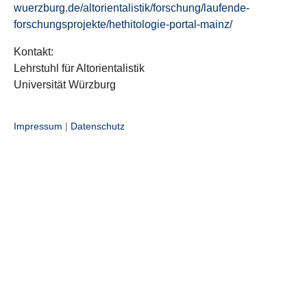
wuerzburg.de/altorientalistik/forschung/laufende-
forschungsprojekte/hethitologie-portal-mainz/
Kontakt:
Lehrstuhl für Altorientalistik
Universität Würzburg
Impressum
|
Datenschutz