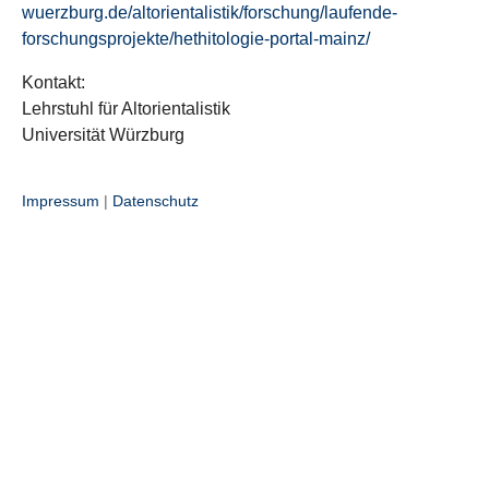
wuerzburg.de/altorientalistik/forschung/laufende-
forschungsprojekte/hethitologie-portal-mainz/
Kontakt:
Lehrstuhl für Altorientalistik
Universität Würzburg
Impressum
|
Datenschutz