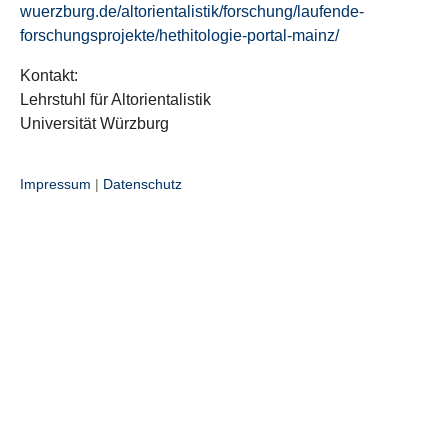
wuerzburg.de/altorientalistik/forschung/laufende-
forschungsprojekte/hethitologie-portal-mainz/
Kontakt:
Lehrstuhl für Altorientalistik
Universität Würzburg
Impressum
|
Datenschutz