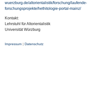
wuerzburg.de/altorientalistik/forschung/laufende-
forschungsprojekte/hethitologie-portal-mainz/
Kontakt:
Lehrstuhl für Altorientalistik
Universität Würzburg
Impressum
|
Datenschutz