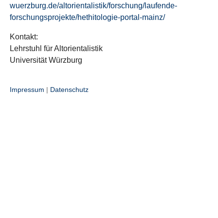
wuerzburg.de/altorientalistik/forschung/laufende-
forschungsprojekte/hethitologie-portal-mainz/
Kontakt:
Lehrstuhl für Altorientalistik
Universität Würzburg
Impressum
|
Datenschutz