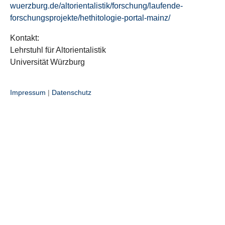
wuerzburg.de/altorientalistik/forschung/laufende-
forschungsprojekte/hethitologie-portal-mainz/
Kontakt:
Lehrstuhl für Altorientalistik
Universität Würzburg
Impressum
|
Datenschutz