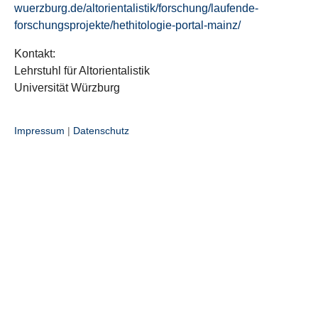
wuerzburg.de/altorientalistik/forschung/laufende-
forschungsprojekte/hethitologie-portal-mainz/
Kontakt:
Lehrstuhl für Altorientalistik
Universität Würzburg
Impressum
|
Datenschutz