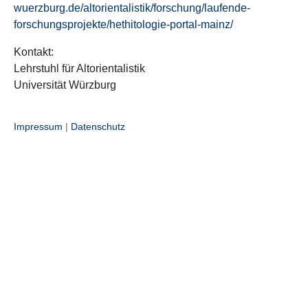
wuerzburg.de/altorientalistik/forschung/laufende-
forschungsprojekte/hethitologie-portal-mainz/
Kontakt:
Lehrstuhl für Altorientalistik
Universität Würzburg
Impressum
|
Datenschutz