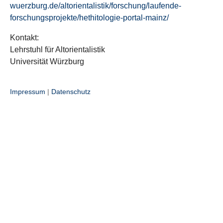
wuerzburg.de/altorientalistik/forschung/laufende-
forschungsprojekte/hethitologie-portal-mainz/
Kontakt:
Lehrstuhl für Altorientalistik
Universität Würzburg
Impressum
|
Datenschutz