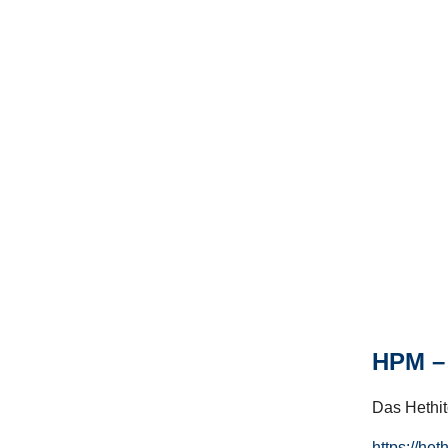
HPM – 
Das Hethito
https://het