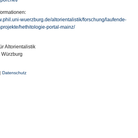
formationen:
w.phil.uni-wuerzburg.de/altorientalistik/forschung/laufende-
projekte/hethitologie-portal-mainz/
ür Altorientalistik
t Würzburg
|
Datenschutz