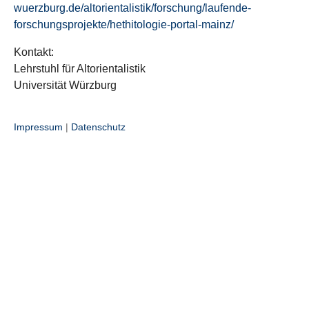
wuerzburg.de/altorientalistik/forschung/laufende-
forschungsprojekte/hethitologie-portal-mainz/
Kontakt:
Lehrstuhl für Altorientalistik
Universität Würzburg
Impressum
|
Datenschutz