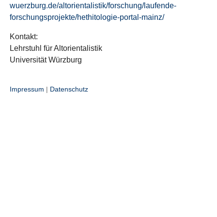
wuerzburg.de/altorientalistik/forschung/laufende-
forschungsprojekte/hethitologie-portal-mainz/
Kontakt:
Lehrstuhl für Altorientalistik
Universität Würzburg
Impressum
|
Datenschutz