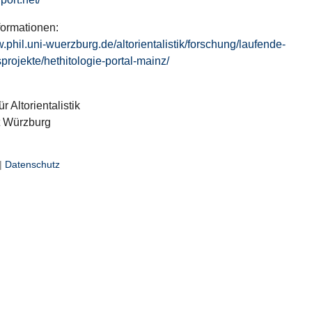
formationen:
w.phil.uni-wuerzburg.de/altorientalistik/forschung/laufende-
projekte/hethitologie-portal-mainz/
ür Altorientalistik
t Würzburg
|
Datenschutz