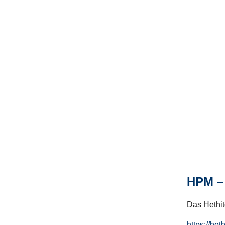
HPM – 
Das Hethito
https://het