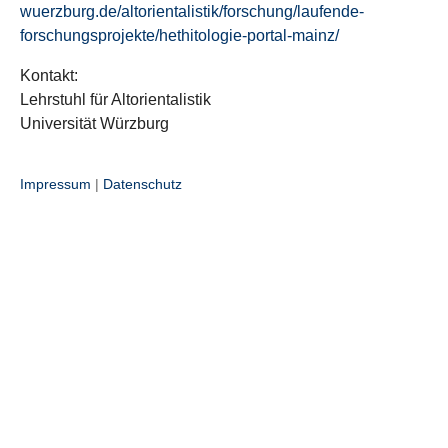
wuerzburg.de/altorientalistik/forschung/laufende-
forschungsprojekte/hethitologie-portal-mainz/
Kontakt:
Lehrstuhl für Altorientalistik
Universität Würzburg
Impressum
|
Datenschutz