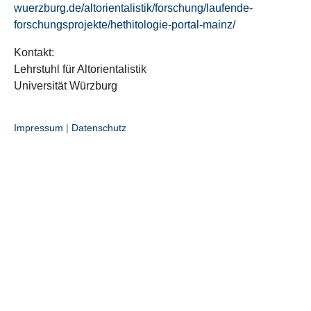
wuerzburg.de/altorientalistik/forschung/laufende-
forschungsprojekte/hethitologie-portal-mainz/
Kontakt:
Lehrstuhl für Altorientalistik
Universität Würzburg
Impressum
|
Datenschutz