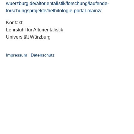
wuerzburg.de/altorientalistik/forschung/laufende-
forschungsprojekte/hethitologie-portal-mainz/
Kontakt:
Lehrstuhl für Altorientalistik
Universität Würzburg
Impressum
|
Datenschutz