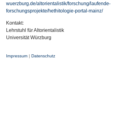
wuerzburg.de/altorientalistik/forschung/laufende-
forschungsprojekte/hethitologie-portal-mainz/
Kontakt:
Lehrstuhl für Altorientalistik
Universität Würzburg
Impressum
|
Datenschutz