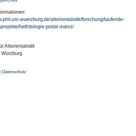
formationen:
w.phil.uni-wuerzburg.de/altorientalistik/forschung/laufende-
projekte/hethitologie-portal-mainz/
ür Altorientalistik
t Würzburg
|
Datenschutz