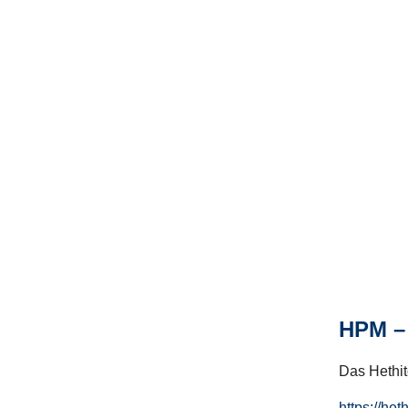
HPM – 
Das Hethito
https://het