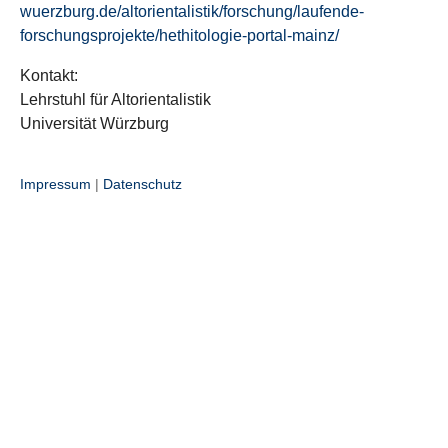
wuerzburg.de/altorientalistik/forschung/laufende-
forschungsprojekte/hethitologie-portal-mainz/
Kontakt:
Lehrstuhl für Altorientalistik
Universität Würzburg
Impressum
|
Datenschutz