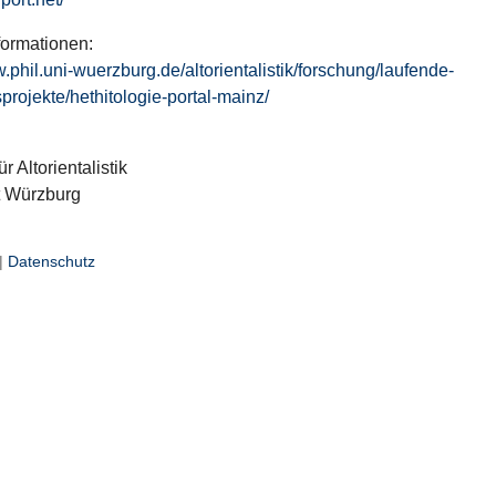
formationen:
w.phil.uni-wuerzburg.de/altorientalistik/forschung/laufende-
projekte/hethitologie-portal-mainz/
ür Altorientalistik
t Würzburg
|
Datenschutz