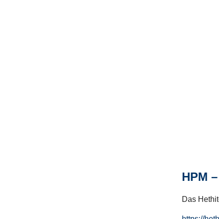
HPM – 
Das Hethito
https://het