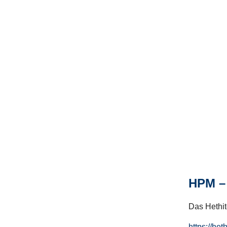
HPM – 
Das Hethito
https://het