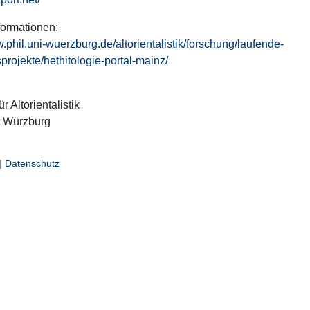
formationen:
w.phil.uni-wuerzburg.de/altorientalistik/forschung/laufende-
projekte/hethitologie-portal-mainz/
ür Altorientalistik
t Würzburg
|
Datenschutz