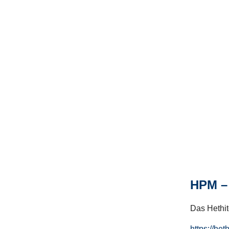
HPM – 
Das Hethito
https://het