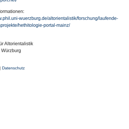
formationen:
w.phil.uni-wuerzburg.de/altorientalistik/forschung/laufende-
projekte/hethitologie-portal-mainz/
ür Altorientalistik
t Würzburg
|
Datenschutz