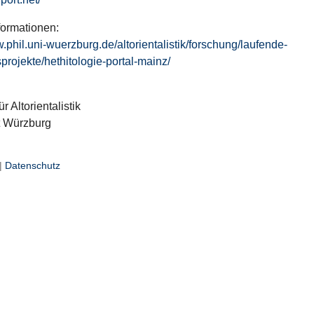
formationen:
w.phil.uni-wuerzburg.de/altorientalistik/forschung/laufende-
projekte/hethitologie-portal-mainz/
ür Altorientalistik
t Würzburg
|
Datenschutz