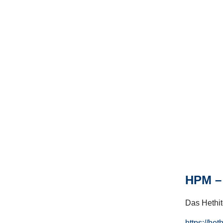
HPM – 
Das Hethito
https://het