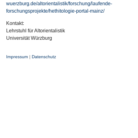
wuerzburg.de/altorientalistik/forschung/laufende-
forschungsprojekte/hethitologie-portal-mainz/
Kontakt:
Lehrstuhl für Altorientalistik
Universität Würzburg
Impressum
|
Datenschutz