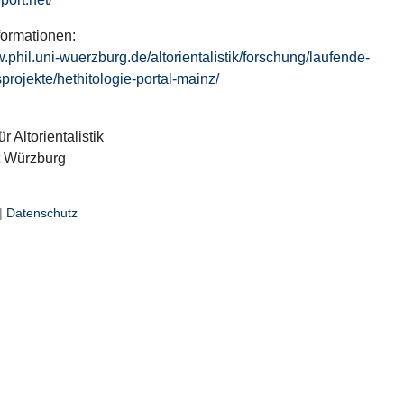
formationen:
w.phil.uni-wuerzburg.de/altorientalistik/forschung/laufende-
projekte/hethitologie-portal-mainz/
ür Altorientalistik
t Würzburg
|
Datenschutz