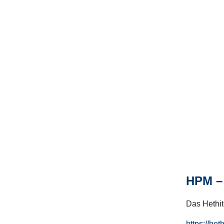
HPM – 
Das Hethito
https://het