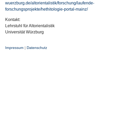
wuerzburg.de/altorientalistik/forschung/laufende-
forschungsprojekte/hethitologie-portal-mainz/
Kontakt:
Lehrstuhl für Altorientalistik
Universität Würzburg
Impressum
|
Datenschutz