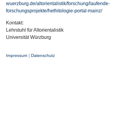
wuerzburg.de/altorientalistik/forschung/laufende-
forschungsprojekte/hethitologie-portal-mainz/
Kontakt:
Lehrstuhl für Altorientalistik
Universität Würzburg
Impressum
|
Datenschutz