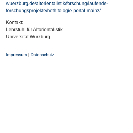
wuerzburg.de/altorientalistik/forschung/laufende-
forschungsprojekte/hethitologie-portal-mainz/
Kontakt:
Lehrstuhl für Altorientalistik
Universität Würzburg
Impressum
|
Datenschutz